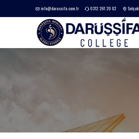
info@darussifa.com.tr
0312 261 20 02
Selçuk