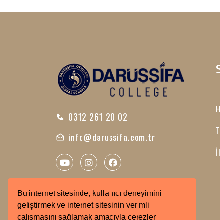
H
0312 261 20 02
T
info@darussifa.com.tr
İ
Bu internet sitesinde, kullanıcı deneyimini
geliştirmek ve internet sitesinin verimli
çalışmasını sağlamak amacıyla çerezler