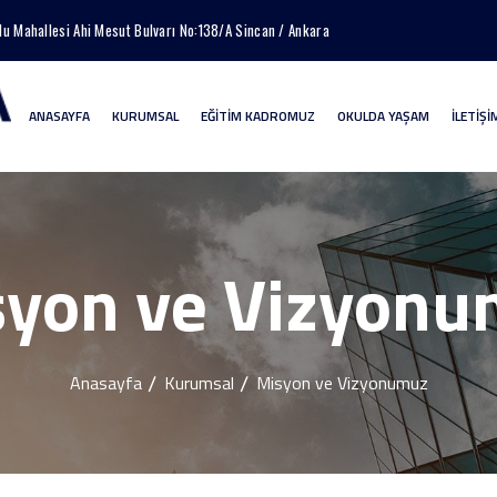
lu Mahallesi Ahi Mesut Bulvarı No:138/A Sincan / Ankara
ANASAYFA
KURUMSAL
EĞİTİM KADROMUZ
OKULDA YAŞAM
İLETİŞİ
yon ve Vizyon
Anasayfa
Kurumsal
Misyon ve Vizyonumuz