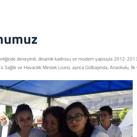
onumuz
iğinde deneyimli, dinamik kadrosu ve modern yapısıyla 2012-2013 E
ağlık ve Havacılık Meslek Lisesi, ayrıca Gölbaşında; Anaokulu, İlk 