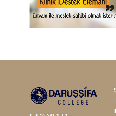
H
0312 261 20 02