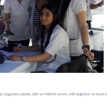
osyal, özgüveni yüksek, ülke ve milletini seven, milli değerlere ve insan