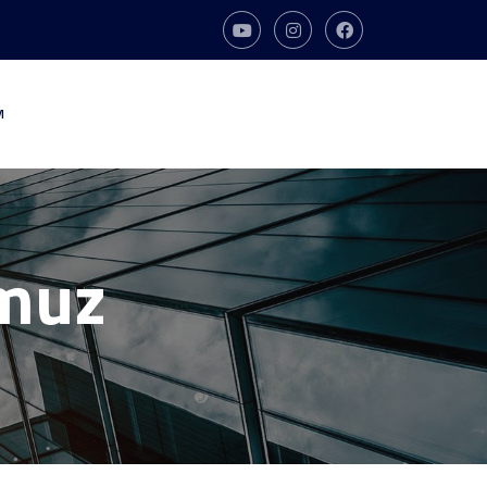
M
umuz