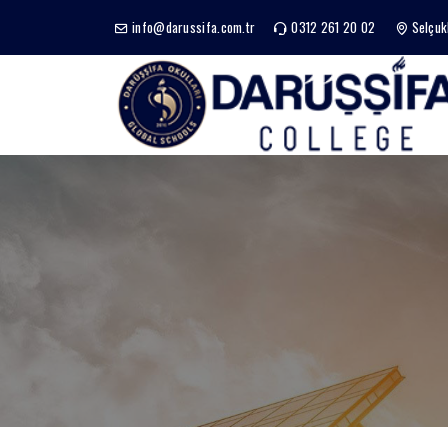
info@darussifa.com.tr
0312 261 20 02
Selçuk