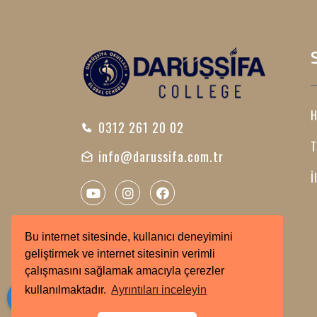
H
0312 261 20 02
T
info@darussifa.com.tr
İ
Bu internet sitesinde, kullanıcı deneyimini
geliştirmek ve internet sitesinin verimli
çalışmasını sağlamak amacıyla çerezler
kullanılmaktadır.
Ayrıntıları inceleyin