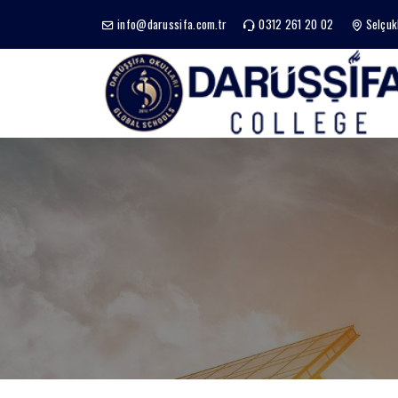
info@darussifa.com.tr
0312 261 20 02
Selçuk