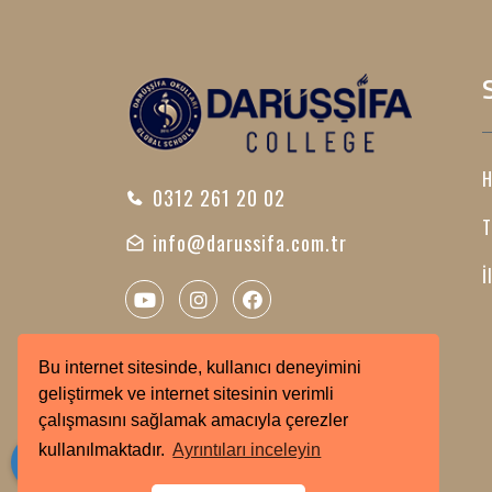
H
0312 261 20 02
T
info@darussifa.com.tr
İ
Bu internet sitesinde, kullanıcı deneyimini
geliştirmek ve internet sitesinin verimli
çalışmasını sağlamak amacıyla çerezler
kullanılmaktadır.
Ayrıntıları inceleyin