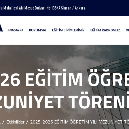
lu Mahallesi Ahi Mesut Bulvarı No:138/A Sincan / Ankara
ANASAYFA
KURUMSAL
EĞİTİM BİRİMLERİMİZ
EĞİTİM KADROMUZ
O
26 EĞİTİM ÖĞRE
UNİYET TÖREN
a
Etkinlikler
2025-2026 EĞİTİM ÖĞRETİM YILI MEZUNİYET T