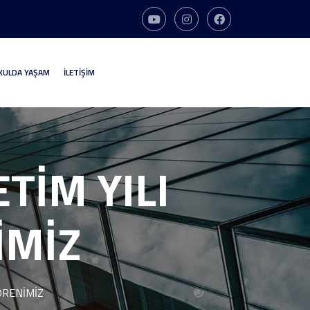
KULDA YAŞAM
İLETİŞİM
TİM YILI
İMİZ
ÖRENİMİZ