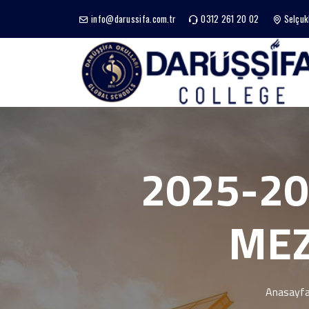
info@darussifa.com.tr
0312 261 20 02
Selçuk
2025-20
MEZ
Anasayf