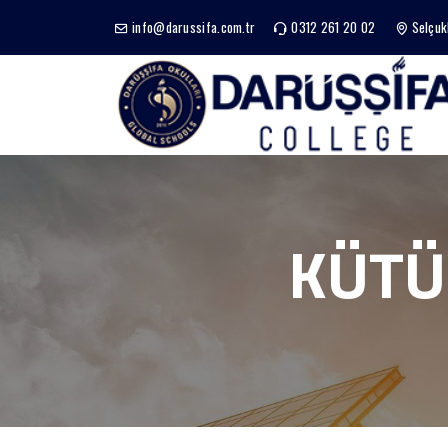
info@darussifa.com.tr
0312 261 20 02
Selçuk
KÜTÜ