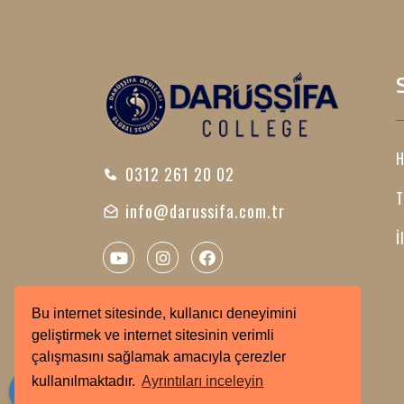
H
0312 261 20 02
T
info@darussifa.com.tr
İ
Bu internet sitesinde, kullanıcı deneyimini
geliştirmek ve internet sitesinin verimli
çalışmasını sağlamak amacıyla çerezler
kullanılmaktadır.
Ayrıntıları inceleyin