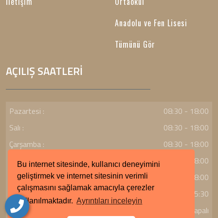
İletişim
Ortaokul
Anadolu ve Fen Lisesi
Tümünü Gör
AÇILIŞ SAATLERİ
Pazartesi :
08:30 - 18:00
Salı :
08:30 - 18:00
Çarşamba :
08:30 - 18:00
Perşembe :
08:30 - 18:00
Bu internet sitesinde, kullanıcı deneyimini
Cuma :
08:30 - 18:00
geliştirmek ve internet sitesinin verimli
çalışmasını sağlamak amacıyla çerezler
Cumartesi :
09:00 - 15:30
kullanılmaktadır.
Ayrıntıları inceleyin
Pazar :
Kapalı