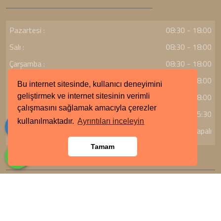
Pazartesi :
08:30 - 18:00
Salı :
08:30 - 18:00
Çarşamba :
08:30 - 18:00
Perşembe :
08:30 - 18:00
Bu internet sitesinde, kullanıcı deneyimini
Cuma :
08:30 - 18:00
geliştirmek ve internet sitesinin verimli
çalışmasını sağlamak amacıyla çerezler
Cumartesi :
09:00 - 15:30
kullanılmaktadır.
Ayrıntıları inceleyin
Pazar :
Kapalı
Tamam
Copyright © Darussifa 2026 | Her Hakkı Saklıdır.